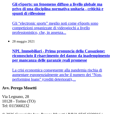
Gli eSports: un fenomeno diffuso a livello globale ma
privo di una disciplina normativa unitaria - criticità e
spunti di riflessione
Gli “electronic sports” meglio noti come eSports sono
competizioni organizzate di videogiochi a livello
professionistico, che, in assenza...
28 maggio 2021
NPL Immobiliari - Prima pronuncia della Cassazione:
riconosciuto il risarcimento del danno da inadempimento
per mancanza delle garanzie reali promesse
La crisi economica conseguente alla pandemia rischia di
aumentare esponenzialmente anche il numero dei “Non-
performing loans” (crediti deteriorati),...
Avv. Perego Mosetti
Via Legnano, 28
10128 - Torino (TO)
Tel: 0115660232