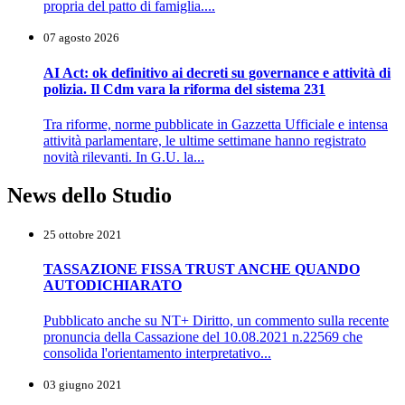
propria del patto di famiglia....
07 agosto 2026
AI Act: ok definitivo ai decreti su governance e attività di
polizia. Il Cdm vara la riforma del sistema 231
Tra riforme, norme pubblicate in Gazzetta Ufficiale e intensa
attività parlamentare, le ultime settimane hanno registrato
novità rilevanti. In G.U. la...
News dello Studio
25 ottobre 2021
TASSAZIONE FISSA TRUST ANCHE QUANDO
AUTODICHIARATO
Pubblicato anche su NT+ Diritto, un commento sulla recente
pronuncia della Cassazione del 10.08.2021 n.22569 che
consolida l'orientamento interpretativo...
03 giugno 2021