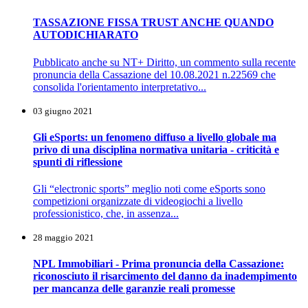
TASSAZIONE FISSA TRUST ANCHE QUANDO
AUTODICHIARATO
Pubblicato anche su NT+ Diritto, un commento sulla recente
pronuncia della Cassazione del 10.08.2021 n.22569 che
consolida l'orientamento interpretativo...
03 giugno 2021
Gli eSports: un fenomeno diffuso a livello globale ma
privo di una disciplina normativa unitaria - criticità e
spunti di riflessione
Gli “electronic sports” meglio noti come eSports sono
competizioni organizzate di videogiochi a livello
professionistico, che, in assenza...
28 maggio 2021
NPL Immobiliari - Prima pronuncia della Cassazione:
riconosciuto il risarcimento del danno da inadempimento
per mancanza delle garanzie reali promesse