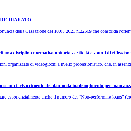
ODICHIARATO
nuncia della Cassazione del 10.08.2021 n.22569 che consolida l'orienta
 una disciplina normativa unitaria - criticità e spunti di riflession
ni organizzate di videogiochi a livello professionistico, che, in assenza
osciuto il risarcimento del danno da inadempimento per mancanza 
are esponenzialmente anche il numero dei “Non-performing loans” (credit