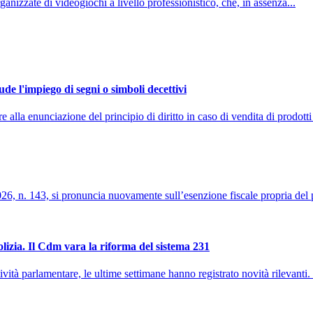
nizzate di videogiochi a livello professionistico, che, in assenza...
de l'impiego di segni o simboli decettivi
la enunciazione del principio di diritto in caso di vendita di prodotti 
026, n. 143, si pronuncia nuovamente sull’esenzione fiscale propria del pa
polizia. Il Cdm vara la riforma del sistema 231
vità parlamentare, le ultime settimane hanno registrato novità rilevanti. 