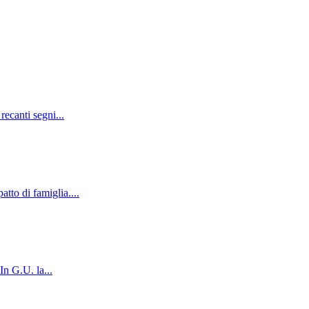
recanti segni...
tto di famiglia....
In G.U. la...