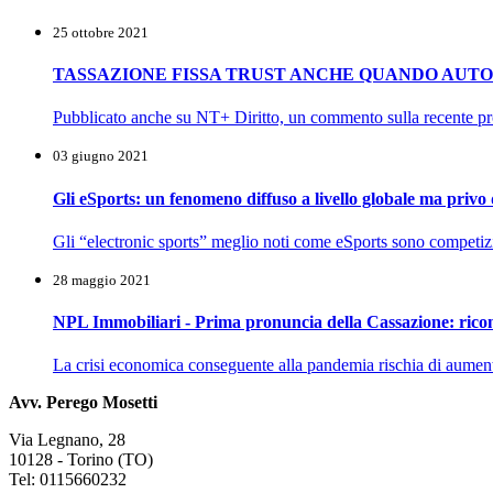
25 ottobre 2021
TASSAZIONE FISSA TRUST ANCHE QUANDO AUT
Pubblicato anche su NT+ Diritto, un commento sulla recente pro
03 giugno 2021
Gli eSports: un fenomeno diffuso a livello globale ma privo di
Gli “electronic sports” meglio noti come eSports sono competizio
28 maggio 2021
NPL Immobiliari - Prima pronuncia della Cassazione: ricon
La crisi economica conseguente alla pandemia rischia di aument
Avv. Perego Mosetti
Via Legnano, 28
10128 - Torino (TO)
Tel: 0115660232