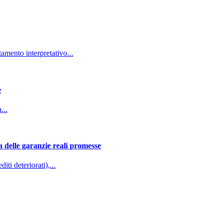
mento interpretativo...
e
...
delle garanzie reali promesse
i deteriorati),...