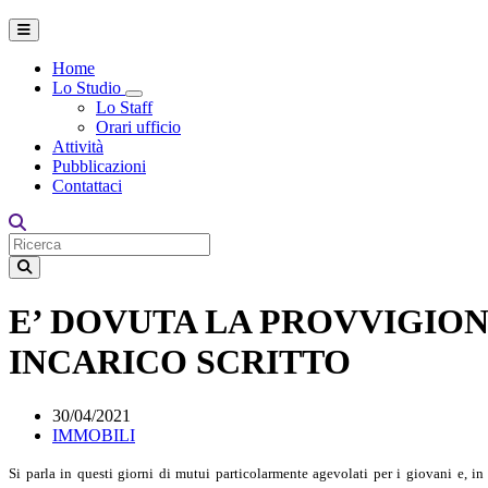
Home
Lo Studio
Toggle Dropdown
Lo Staff
Orari ufficio
Attività
Pubblicazioni
Contattaci
E’ DOVUTA LA PROVVIGIO
INCARICO SCRITTO
30/04/2021
IMMOBILI
Si parla in questi giorni di mutui particolarmente agevolati per i giovani e, i