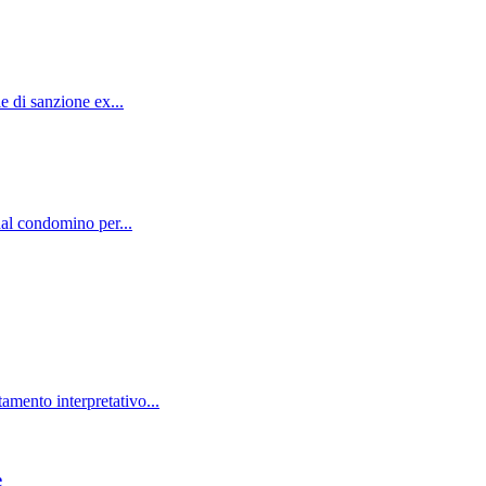
e di sanzione ex...
dal condomino per...
mento interpretativo...
e