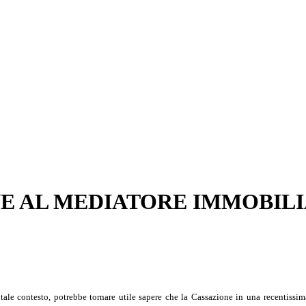
NE AL MEDIATORE IMMOBIL
n tale contesto, potrebbe tornare utile sapere che la Cassazione in una recentissi