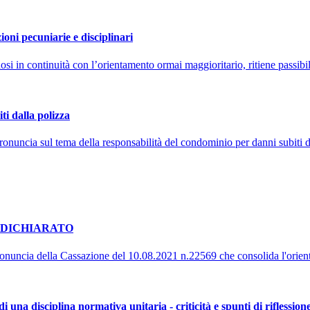
ioni pecuniarie e disciplinari
 in continuità con l’orientamento ormai maggioritario, ritiene passibil
ti dalla polizza
onuncia sul tema della responsabilità del condominio per danni subiti 
ODICHIARATO
nuncia della Cassazione del 10.08.2021 n.22569 che consolida l'orienta
 una disciplina normativa unitaria - criticità e spunti di riflession