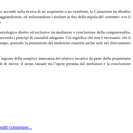
 accordo sulla ricerca di un acquirente o un venditore, la Cassazione ha ribadito
ggiandosene, ed utilizzandone i risultati ai fini della stipula del contratto: ove il
e.
sso eziologico diretto ed esclusivo tra mediatore e conclusione della compravendita,
secondo i principi di causalità adeguata. Ciò significa che non è necessario che il
l tempo, potendo la prestazione del medesimo esaurirsi anche solo nel ritrovamento
n ragione della semplice mancanza del relativo incarico da parte della proprietaria
e di rinvio- il nesso causale tra l’opera prestata dal mediatore e la conclusione
isulti comunque...