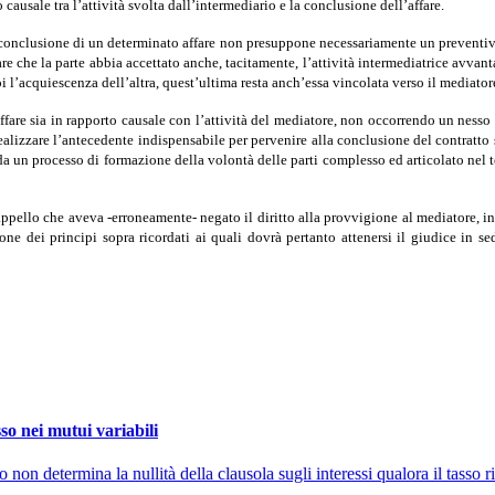
ausale tra l’attività svolta dall’intermediario e la conclusione dell’affare.
conclusione di un determinato affare non presuppone necessariamente un preventivo
re che la parte abbia accettato anche, tacitamente, l’attività intermediatrice avvanta
i l’acquiescenza dell’altra, quest’ultima resta anch’essa vincolata verso il mediator
ll’affare sia in rapporto causale con l’attività del mediatore, non occorrendo un ne
realizzare l’antecedente indispensabile per pervenire alla conclusione del contratto 
ta da un processo di formazione della volontà delle parti complesso ed articolato ne
appello che aveva -erroneamente- negato il diritto alla provvigione al mediatore, i
ne dei principi sopra ricordati ai quali dovrà pertanto attenersi il giudice in sed
so nei mutui variabili
on determina la nullità della clausola sugli interessi qualora il tasso r