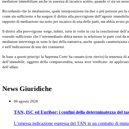
mediatore immobiliare anche in assenza di incarico scritto, quando vi sia un nesso c
Ricordando che la mediazione, quale interposizione tra due o più persone per la 
come sia sufficiente a far sorgere il diritto alla provvigione dell’agente immobilia
rapporto di mediazione sia sorto per incarico di una delle parti, ma abbia avuto po
Il diritto alla provvigione sorge, infatti, tutte le volte in cui la conclusione de
essendo sufficiente che l’intermediario abbia messo in relazione le parti così da 
mediatore intervenga in tutte le fasi della trattativa, anche quando caratterizza
e nell’indicazione di uno dei contraenti.
In base a questi principi la Suprema Corte ha cassato (con rinvio) la sentenza di 
dell’immobile, oggetto della compravendita, senza aver verificato -in applicazio
dell’affare.
News Giuridiche
06 agosto 2026
TAN, ISC ed Euribor: i confini della determinatezza del tas
L’omessa indicazione espressa del TAN in un contratto di mutuo n